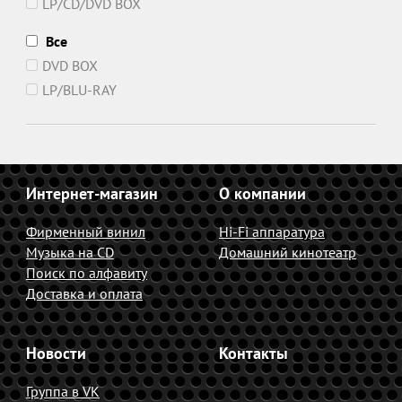
LP/CD/DVD BOX
Все
DVD BOX
LP/BLU-RAY
Интернет-магазин
О компании
Фирменный винил
Hi-Fi аппаратура
Музыка на CD
Домашний кинотеатр
Поиск по алфавиту
Доставка и оплата
Новости
Контакты
Группа в VK