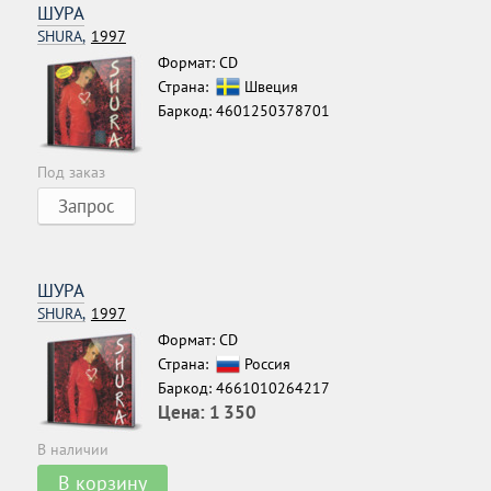
ШУРА
SHURA,
1997
Формат: CD
Страна:
Швеция
Баркод: 4601250378701
Под заказ
Запрос
ШУРА
SHURA,
1997
Формат: CD
Страна:
Россия
Баркод: 4661010264217
Цена:
1 350
В наличии
В корзину