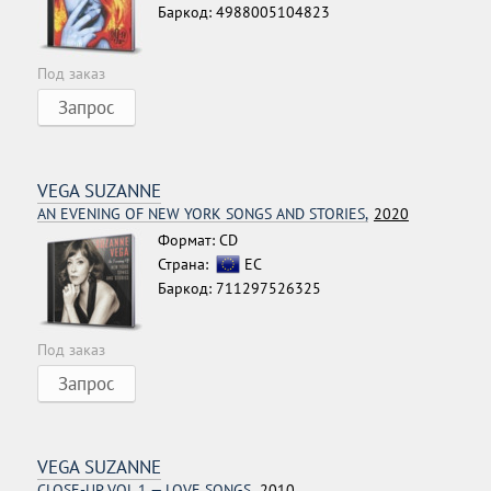
Баркод: 4988005104823
Под заказ
Запрос
VEGA SUZANNE
AN EVENING OF NEW YORK SONGS AND STORIES,
2020
Формат: CD
Страна:
ЕС
Баркод: 711297526325
Под заказ
Запрос
VEGA SUZANNE
CLOSE-UP VOL.1 — LOVE SONGS,
2010