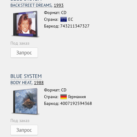
BACKSTREET DREAMS,
1993
Формат: CD
Страна:
ЕС
Баркод: 743211347327
Под заказ
Запрос
BLUE SYSTEM
BODY HEAT,
1988
Формат: CD
Страна:
Германия
Баркод: 4007192594368
Под заказ
Запрос