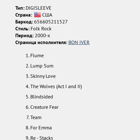
Тип:
DIGISLEEVE
Страна:
США
Баркод:
656605211527
Cтиль:
Folk Rock
Период:
2000-х
Страница исполнителя:
BON IVER
Flume
Lump Sum
Skinny Love
The Wolves (Act I and II)
Blindsided
Creature Fear
Team
For Emma
Re - Stacks