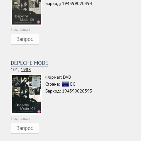
Баркод: 194399020494
Под заказ
Запрос
DEPECHE MODE
101,
1988
Формат: DVD
Страна:
ЕС
Баркод: 194399020593
Под заказ
Запрос