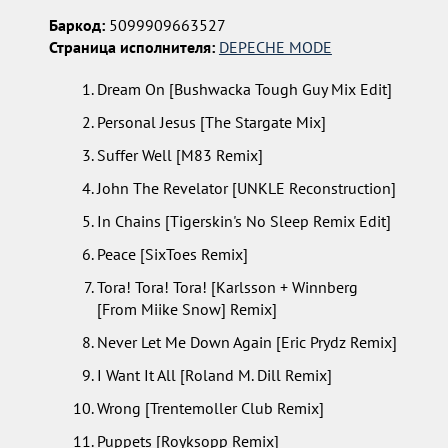
Баркод:
5099909663527
Страница исполнителя:
DEPECHE MODE
Dream On [Bushwacka Tough Guy Mix Edit]
Personal Jesus [The Stargate Mix]
Suffer Well [M83 Remix]
John The Revelator [UNKLE Reconstruction]
In Chains [Tigerskin's No Sleep Remix Edit]
Peace [SixToes Remix]
Tora! Tora! Tora! [Karlsson + Winnberg
[From Miike Snow] Remix]
Never Let Me Down Again [Eric Prydz Remix]
I Want It All [Roland M. Dill Remix]
Wrong [Trentemoller Club Remix]
Puppets [Royksopp Remix]