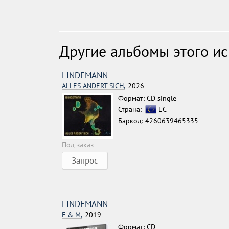
Другие альбомы этого и
LINDEMANN
ALLES ANDERT SICH,
2026
Формат: CD single
Страна:
ЕС
Баркод: 4260639465335
Под заказ
Запрос
LINDEMANN
F & M,
2019
Формат: CD