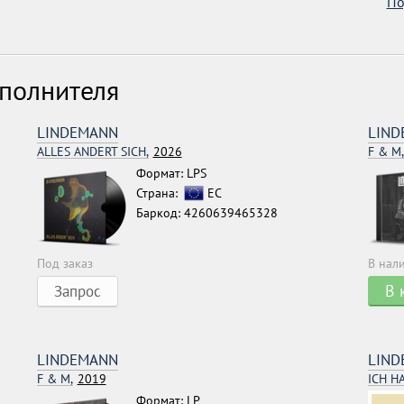
По
сполнителя
LINDEMANN
LIND
ALLES ANDERT SICH,
2026
F & M,
Формат: LPS
Страна:
ЕС
Баркод: 4260639465328
Под заказ
В нал
В 
Запрос
LINDEMANN
LIND
F & M,
2019
ICH H
Формат: LP