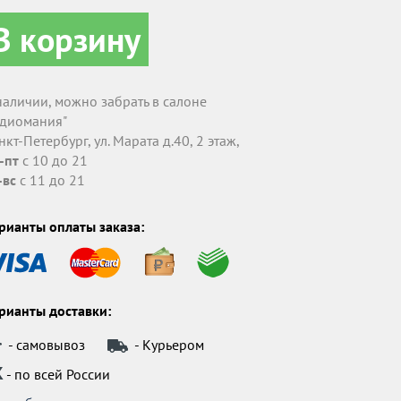
В корзину
наличии, можно забрать в салоне
удиомания"
нкт-Петербург, ул. Марата д.40, 2 этаж,
-пт
с 10 до 21
-вс
с 11 до 21
рианты оплаты заказа:
рианты доставки:
- самовывоз
- Курьером
К
- по всей России