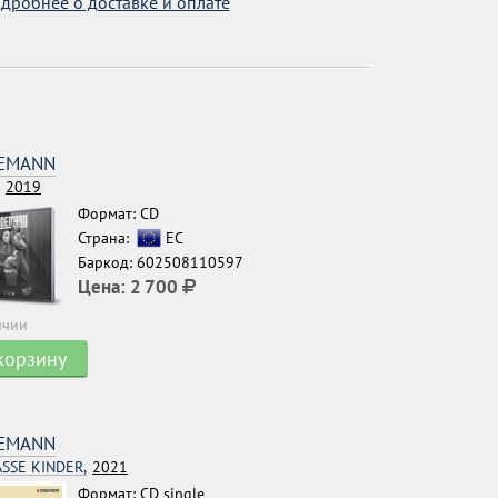
дробнее о доставке и оплате
EMANN
2019
Формат: CD
Страна:
ЕС
Баркод: 602508110597
Цена:
2 700
ичии
корзину
EMANN
ASSE KINDER,
2021
Формат: CD single