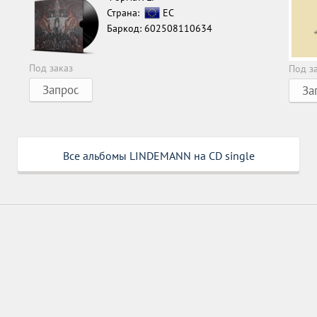
Страна:
ЕС
Баркод: 602508110634
Под заказ
Под з
Запрос
За
Все альбомы LINDEMANN на CD single