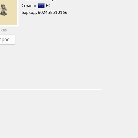
Страна:
ЕС
Баркод: 602438310166
аказ
прос