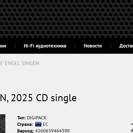
нии
Hi-Fi аудиотехника
Новости
Доста
E ENGEL SINGEN
, 2025 CD single
Тип:
DIGIPACK
Страна:
ЕС
Баркод:
4260639464390