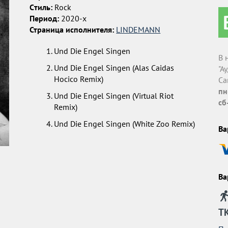
Cтиль:
Rock
Период:
2020-x
Страница исполнителя:
LINDEMANN
Und Die Engel Singen
В 
Und Die Engel Singen (Alas Caidas
"А
Hocico Remix)
Са
пн
Und Die Engel Singen (Virtual Riot
сб
Remix)
Und Die Engel Singen (White Zoo Remix)
Ва
Ва
Т