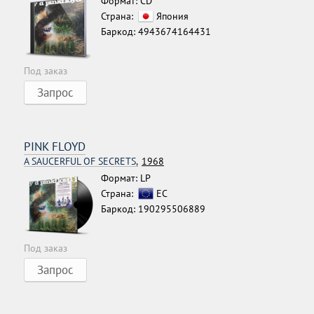
Формат: CD
Страна:
Япония
Баркод: 4943674164431
Под заказ
Запрос
PINK FLOYD
A SAUCERFUL OF SECRETS,
1968
Формат: LP
Страна:
ЕС
Баркод: 190295506889
Под заказ
Запрос