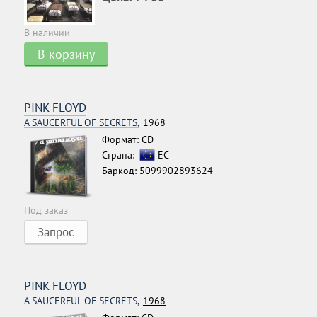
В наличии
В корзину
PINK FLOYD
A SAUCERFUL OF SECRETS,
1968
Формат: CD
Страна:
ЕС
Баркод: 5099902893624
Под заказ
Запрос
PINK FLOYD
A SAUCERFUL OF SECRETS,
1968