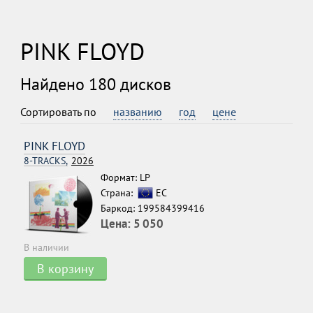
PINK FLOYD
Найдено 180 дисков
Сортировать по
названию
год
цене
PINK FLOYD
8-TRACKS,
2026
Формат: LP
Страна:
ЕС
Баркод: 199584399416
Цена:
5 050
В наличии
В корзину