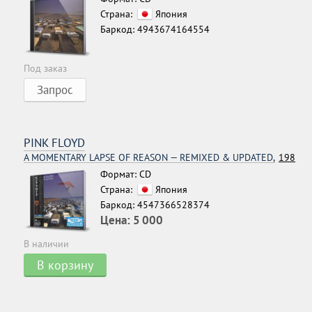
Страна:
Япония
Баркод: 4943674164554
Под заказ
Запрос
PINK FLOYD
A MOMENTARY LAPSE OF REASON — REMIXED & UPDATED,
1987
Формат: CD
Страна:
Япония
Баркод: 4547366528374
Цена:
5 000
В наличии
В корзину