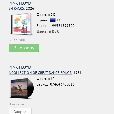
PINK FLOYD
8-TRACKS,
2026
Формат: CD
Страна:
ЕС
Баркод: 199584399522
Цена:
3 050
В наличии
В корзину
PINK FLOYD
A COLLECTION OF GREAT DANCE SONGS,
1981
Формат: LP
Баркод: 074643768016
Под заказ
Запрос