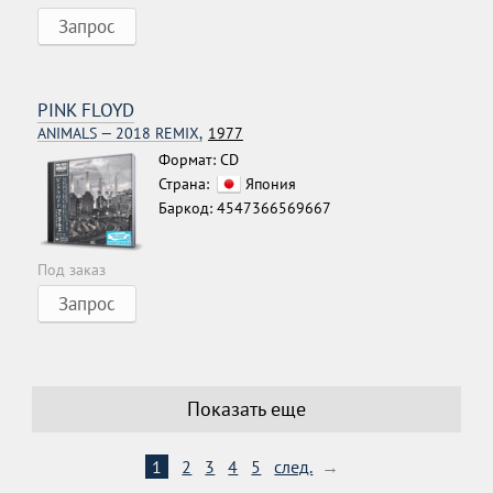
Запрос
PINK FLOYD
ANIMALS — 2018 REMIX,
1977
Формат: CD
Страна:
Япония
Баркод: 4547366569667
Под заказ
Запрос
Показать еще
1
2
3
4
5
след.