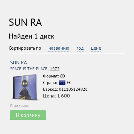
SUN RA
Найден 1 диск
Сортировать по
названию
год
цене
SUN RA
SPACE IS THE PLACE,
1972
Формат: CD
Страна:
ЕС
Баркод: 011105124928
Цена:
1 600
В наличии
В корзину