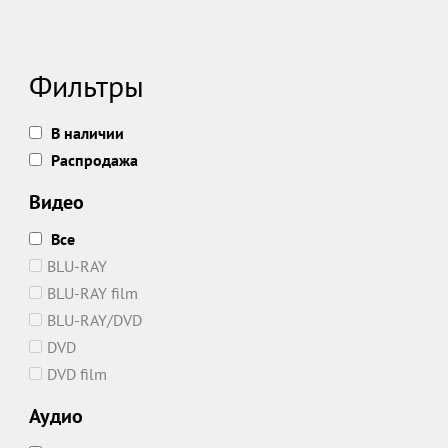
Фильтры
В наличии
Распродажа
Видео
Все
BLU-RAY
BLU-RAY film
BLU-RAY/DVD
DVD
DVD film
Аудио