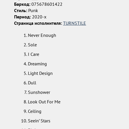
Баркод:
075678601422
Cтиль:
Punk
Период:
2020-x
Страница исполнителя:
TURNSTILE
Never Enough
Sole
I Care
Dreaming
Light Design
Dull
Sunshower
Look Out For Me
Ceiling
Seein’ Stars