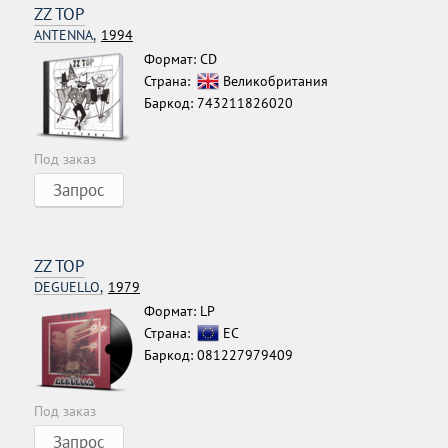
ZZ TOP
ANTENNA,
1994
Формат: CD
Страна:
Великобритания
Баркод: 743211826020
Под заказ
Запрос
ZZ TOP
DEGUELLO,
1979
Формат: LP
Страна:
ЕС
Баркод: 081227979409
Под заказ
Запрос