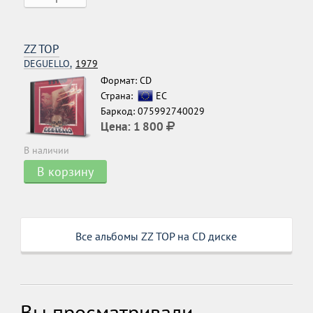
ZZ TOP
DEGUELLO,
1979
Формат: CD
Страна:
ЕС
Баркод: 075992740029
Цена:
1 800
В наличии
В корзину
Все альбомы ZZ TOP на CD диске
Вы просматривали