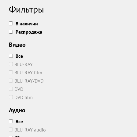
Фильтры
В наличии
Распродажа
Видео
Все
BLU-RAY
BLU-RAY film
BLU-RAY/DVD
DVD
DVD film
Аудио
Все
BLU-RAY audio