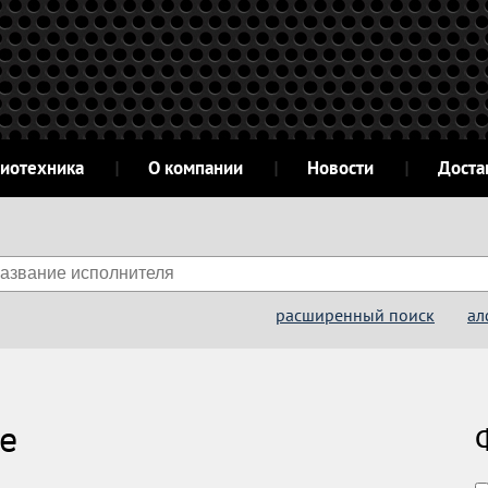
диотехника
О компании
Новости
Доста
расширенный поиск
ал
е