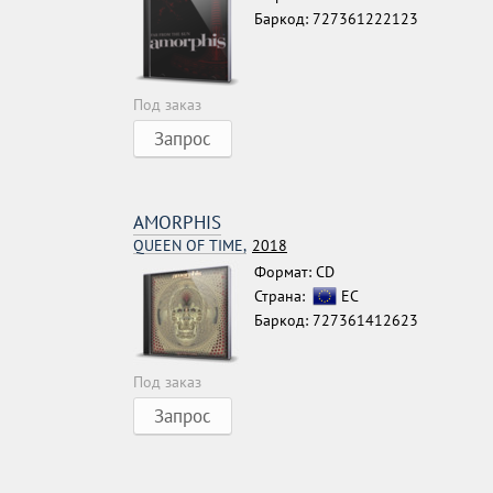
Баркод: 727361222123
Под заказ
Запрос
AMORPHIS
QUEEN OF TIME,
2018
Формат: CD
Страна:
ЕС
Баркод: 727361412623
Под заказ
Запрос