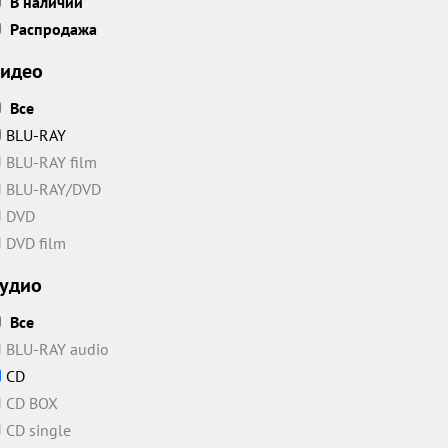
В наличии
Распродажа
идео
Все
BLU-RAY
BLU-RAY film
BLU-RAY/DVD
DVD
DVD film
удио
Все
BLU-RAY audio
CD
CD BOX
CD single