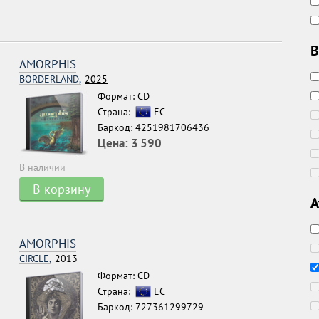
В
AMORPHIS
BORDERLAND,
2025
Формат: CD
Страна:
ЕС
Баркод: 4251981706436
Цена:
3 590
В наличии
В корзину
А
AMORPHIS
CIRCLE,
2013
Формат: CD
Страна:
ЕС
Баркод: 727361299729