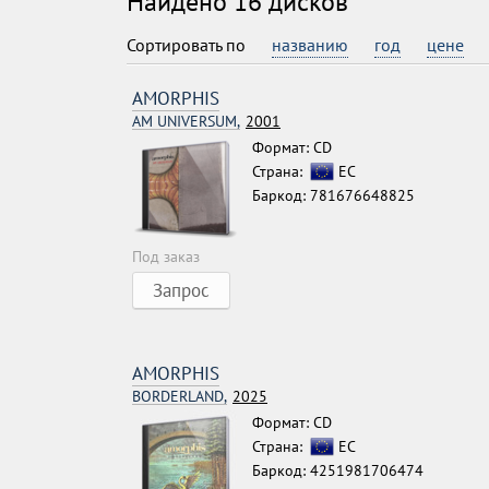
Найдено 16 дисков
Сортировать по
названию
год
цене
AMORPHIS
AM UNIVERSUM,
2001
Формат: CD
Страна:
ЕС
Баркод: 781676648825
Под заказ
Запрос
AMORPHIS
BORDERLAND,
2025
Формат: CD
Страна:
ЕС
Баркод: 4251981706474