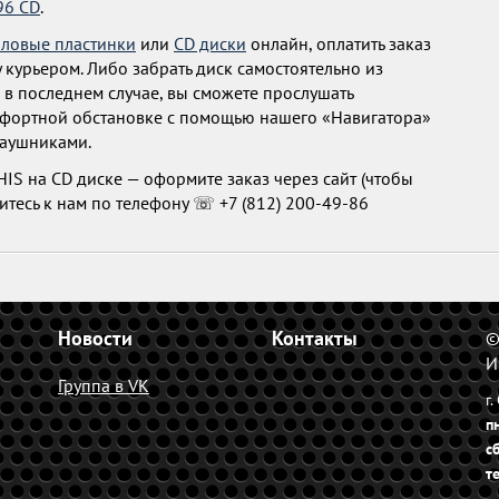
96 CD
.
ловые пластинки
или
CD диски
онлайн, оплатить заказ
 курьером. Либо забрать диск самостоятельно из
 в последнем случае, вы сможете прослушать
мфортной обстановке с помощью нашего «Навигатора»
наушниками.
HIS на CD диске — оформите заказ через сайт (чтобы
итесь к нам по телефону ☏ +7 (812) 200-49-86
Новости
Контакты
©
И
Группа в VK
г
п
с
т