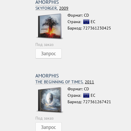
AMORPHIS
SKYFORGER,
2009
Формат: CD
Страна:
ЕС
Баркод: 727361230425
Под заказ
Запрос
AMORPHIS
THE BEGINNING OF TIMES,
2011
Формат: CD
Страна:
ЕС
Баркод: 727361267421
Под заказ
Запрос