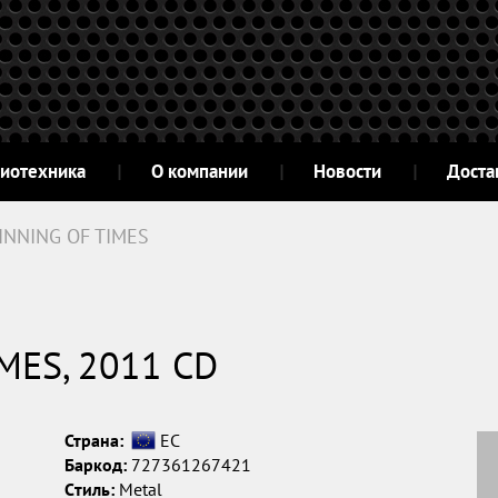
диотехника
О компании
Новости
Доста
INNING OF TIMES
MES, 2011 CD
Страна:
ЕС
Баркод:
727361267421
Cтиль:
Metal