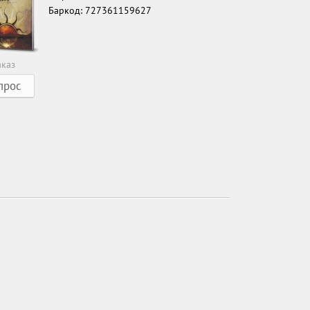
Баркод: 727361159627
аказ
прос