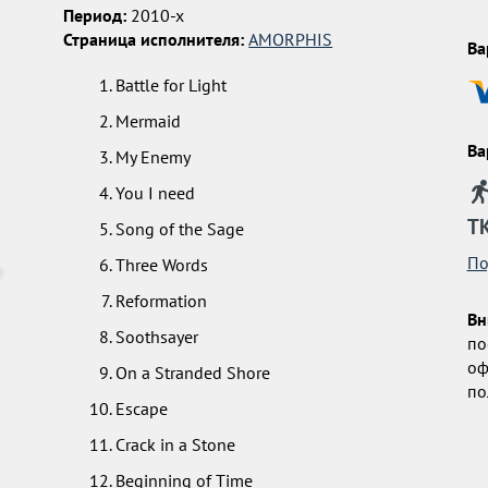
Период:
2010-х
Страница исполнителя:
AMORPHIS
Ва
Battle for Light
Mermaid
Ва
My Enemy
You I need
Т
Song of the Sage
По
Three Words
Reformation
Вн
Soothsayer
по
оф
On a Stranded Shore
по
Escape
Crack in a Stone
Beginning of Time