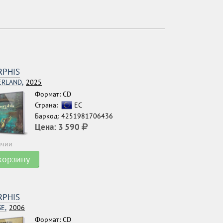
PHIS
RLAND,
2025
Формат: CD
Страна:
ЕС
Баркод: 4251981706436
Цена:
3 590
ичии
корзину
PHIS
E,
2006
Формат: CD