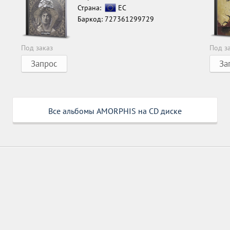
Страна:
ЕС
Баркод: 727361299729
Под заказ
Под з
Запрос
За
Все альбомы AMORPHIS на CD диске