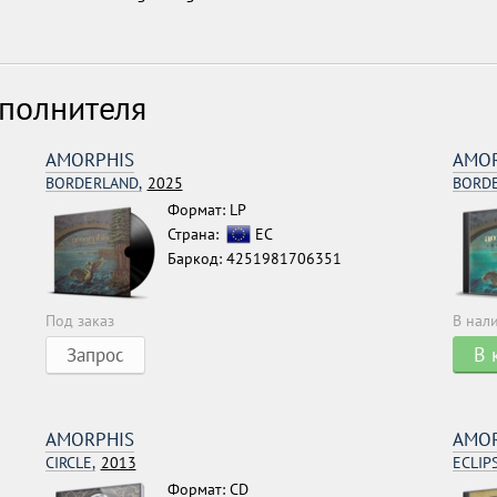
сполнителя
AMORPHIS
AMOR
BORDERLAND,
2025
BORDE
Формат: LP
Страна:
ЕС
Баркод: 4251981706351
Под заказ
В нал
В 
Запрос
AMORPHIS
AMOR
CIRCLE,
2013
ECLIPS
Формат: CD