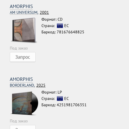
AMORPHIS
AM UNIVERSUM,
2001
Формат: CD
Страна:
ЕС
Баркод: 781676648825
Под заказ
Запрос
AMORPHIS
BORDERLAND,
2025
Формат: LP
Страна:
ЕС
Баркод: 4251981706351
Под заказ