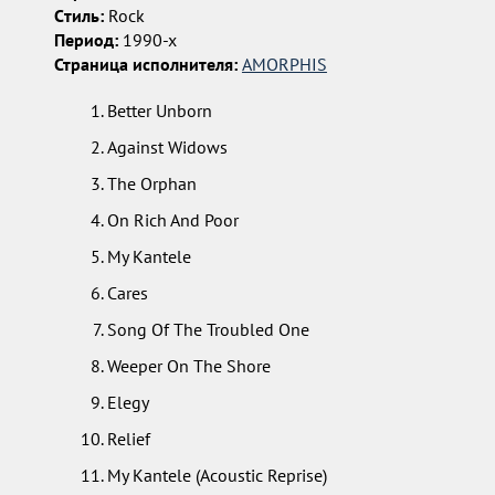
Cтиль:
Rock
Период:
1990-х
Страница исполнителя:
AMORPHIS
Better Unborn
Against Widows
The Orphan
On Rich And Poor
My Kantele
Cares
Song Of The Troubled One
Weeper On The Shore
Elegy
Relief
My Kantele (Acoustic Reprise)