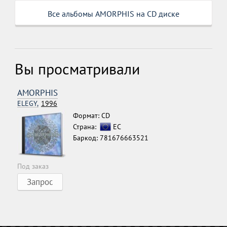
Все альбомы AMORPHIS на CD диске
Вы просматривали
AMORPHIS
ELEGY,
1996
Формат: CD
Страна:
ЕС
Баркод: 781676663521
Под заказ
Запрос